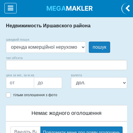
MEGA
MAKLER
Недвижимость Иршавского района
швидкий пошук
пошук
тип об'єкта
ціна за міс, за м.кв.
валюта
тільки оголошення з фото
Немає жодного оголошення
Повідомити мене про появу оголошень