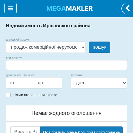
MEGA
MAKLER
Недвижимость Иршавского района
швидкий пошук
пошук
тип об'єкта
ціна за міс, за м.кв.
валюта
тільки оголошення з фото
Немає жодного оголошення
Повідомити мене про появу оголошень