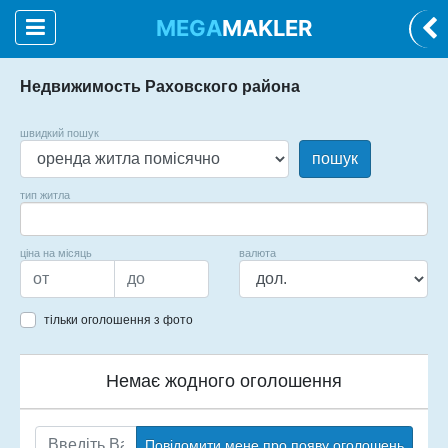
MEGA
MAKLER
Недвижимость Раховского района
швидкий пошук
пошук
тип житла
ціна на місяць
валюта
тільки оголошення з фото
Немає жодного оголошення
Повідомити мене про появу оголошень