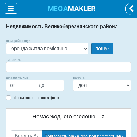
MEGA
MAKLER
Недвижимость Великоберезнянского района
швидкий пошук
пошук
тип житла
ціна на місяць
валюта
тільки оголошення з фото
Немає жодного оголошення
Повідомити мене про появу оголошень