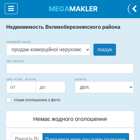
MEGA
MAKLER
Недвижимость Великоберезнянского района
швидкий пошук
пошук
тип об'єкта
ціна за міс, за м.кв.
валюта
тільки оголошення з фото
Немає жодного оголошення
Повідомити мене про появу оголошень