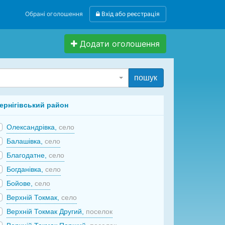
Обрані оголошення
Вхід або реєстрація
Додати оголошення
пошук
ернігівський район
Олександрівка,
село
Балашівка,
село
Благодатне,
село
Богданівка,
село
Бойове,
село
Верхній Токмак,
село
Верхній Токмак Другий,
поселок