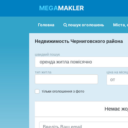
MEGA
MAKLER
Головна
пошук оголошень
Міста, 
Недвижимость Черниговского района
швидкий пошук
тип житла
ціна на міся
тільки оголошення з фото
Немає жо