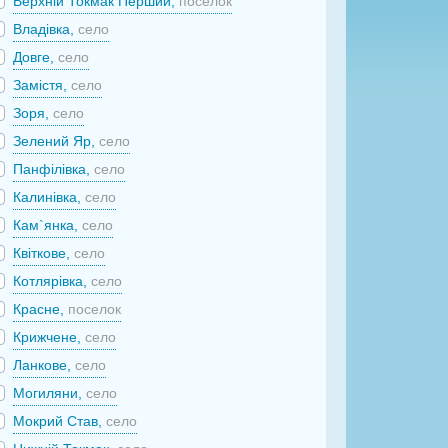
Верхній Токмак Перший,
поселок
Владівка,
село
Довге,
село
Замістя,
село
Зоря,
село
Зелений Яр,
село
Панфілівка,
село
Калинівка,
село
Кам`янка,
село
Квіткове,
село
Котлярівка,
село
Красне,
поселок
Крижчене,
село
Ланкове,
село
Могиляни,
село
Мокрий Став,
село