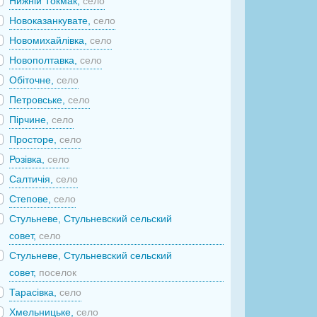
Нижній Токмак,
село
Новоказанкувате,
село
Новомихайлівка,
село
Новополтавка,
село
Обіточне,
село
Петровське,
село
Пірчине,
село
Просторе,
село
Розівка,
село
Салтичія,
село
Степове,
село
Стульневе, Стульневский сельский
совет,
село
Стульневе, Стульневский сельский
совет,
поселок
Тарасівка,
село
Хмельницьке,
село