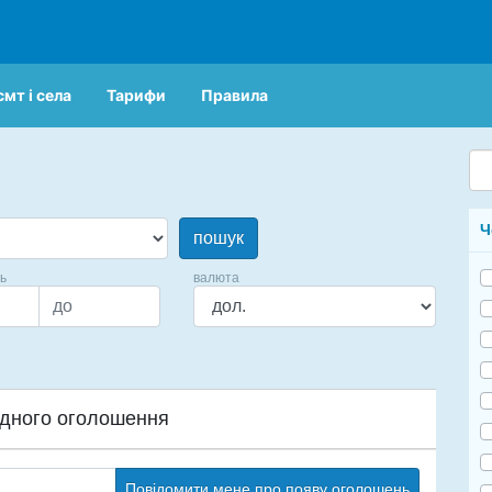
смт і села
Тарифи
Правила
Ч
пошук
ць
валюта
дного оголошення
Повідомити мене про появу оголошень