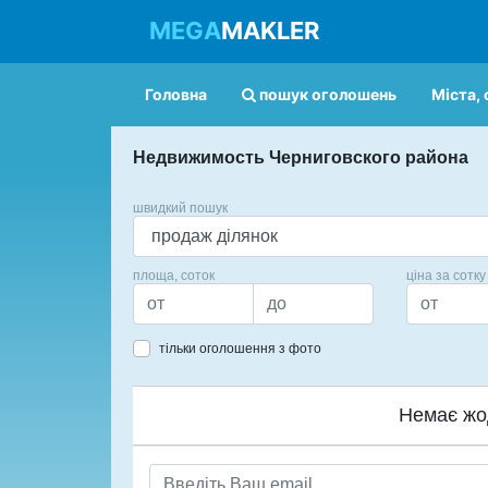
MEGA
MAKLER
Головна
пошук оголошень
Міста, 
Недвижимость Черниговского района
швидкий пошук
площа, соток
ціна за сотку
тільки оголошення з фото
Немає жо