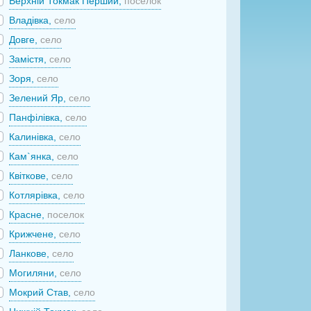
Верхній Токмак Перший,
поселок
Владівка,
село
Довге,
село
Замістя,
село
Зоря,
село
Зелений Яр,
село
Панфілівка,
село
Калинівка,
село
Кам`янка,
село
Квіткове,
село
Котлярівка,
село
Красне,
поселок
Крижчене,
село
Ланкове,
село
Могиляни,
село
Мокрий Став,
село