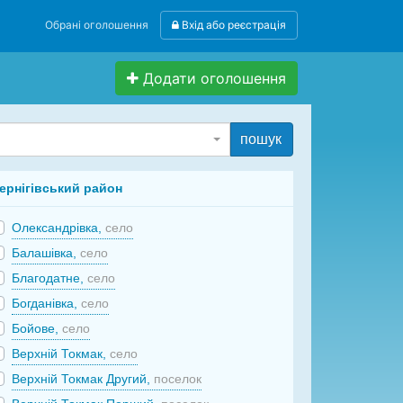
Обрані оголошення
Вхід або реєстрація
Додати оголошення
пошук
ернігівський район
Олександрівка,
село
Балашівка,
село
Благодатне,
село
Богданівка,
село
Бойове,
село
Верхній Токмак,
село
Верхній Токмак Другий,
поселок