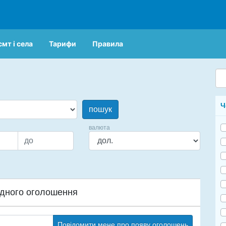
смт і села
Тарифи
Правила
Ч
пошук
валюта
дного оголошення
Повідомити мене про появу оголошень