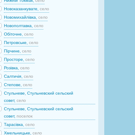
Нижній Токмак,
село
Новоказанкувате,
село
Новомихайлівка,
село
Новополтавка,
село
Обіточне,
село
Петровське,
село
Пірчине,
село
Просторе,
село
Розівка,
село
Салтичія,
село
Степове,
село
Стульневе, Стульневский сельский
совет,
село
Стульневе, Стульневский сельский
совет,
поселок
Тарасівка,
село
Хмельницьке,
село