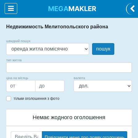
MEGA
MAKLER
Недвижимость Мелитопольского района
швидкий пошук
пошук
тип житла
ціна на місяць
валюта
тільки оголошення з фото
Немає жодного оголошення
Повідомити мене про появу оголошень