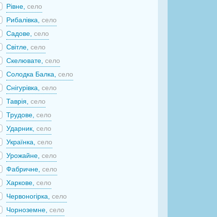
Рівне,
село
Рибалівка,
село
Садове,
село
Світле,
село
Скелювате,
село
Солодка Балка,
село
Снігурівка,
село
Таврія,
село
Трудове,
село
Ударник,
село
Українка,
село
Урожайне,
село
Фабричне,
село
Харкове,
село
Червоногірка,
село
Чорноземне,
село