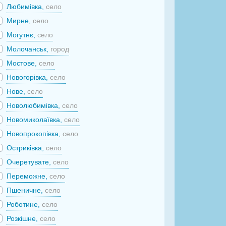
Любимівка,
село
Мирне,
село
Могутнє,
село
Молочанськ,
город
Мостове,
село
Новогорівка,
село
Нове,
село
Новолюбимівка,
село
Новомиколаївка,
село
Новопрокопівка,
село
Остриківка,
село
Очеретувате,
село
Переможне,
село
Пшеничне,
село
Роботине,
село
Розкішне,
село