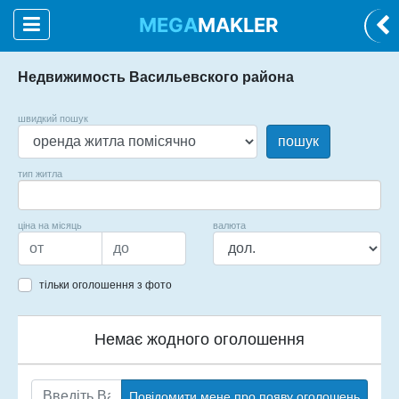
MEGA
MAKLER
Недвижимость Васильевского района
швидкий пошук
пошук
тип житла
ціна на місяць
валюта
тільки оголошення з фото
Немає жодного оголошення
Повідомити мене про появу оголошень