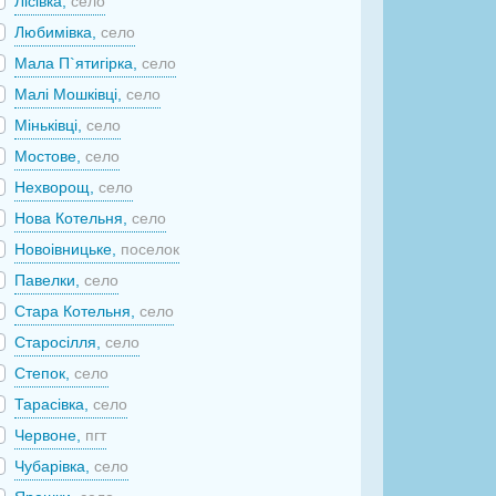
Лісівка,
село
Любимівка,
село
Мала П`ятигірка,
село
Малі Мошківці,
село
Міньківці,
село
Мостове,
село
Нехворощ,
село
Нова Котельня,
село
Новоівницьке,
поселок
Павелки,
село
Стара Котельня,
село
Старосілля,
село
Степок,
село
Тарасівка,
село
Червоне,
пгт
Чубарівка,
село