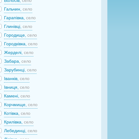
Волосів,
село
Гальчин,
село
Гарапівка,
село
Глинівці,
село
Городище,
село
Городківка,
село
Жерделі,
село
Забара,
село
Зарубинці,
село
Іванків,
село
Івниця,
село
Камені,
село
Корчмище,
село
Котівка,
село
Крилівка,
село
Лебединці,
село