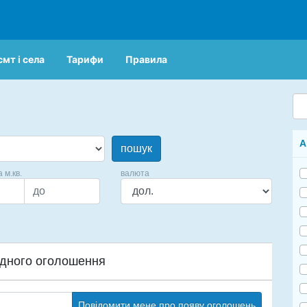
смт і села
Тарифи
Правила
А
пошук
а м.кв.
валюта
дного оголошення
Повідомити мене про появу оголошень