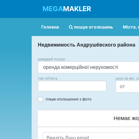
MEGA
MAKLER
Головна
пошук оголошень
Міста, 
Недвижимость Андрушёвского района
швидкий пошук
тип об'єкта
ціна за міс, з
тільки оголошення з фото
Немає жо