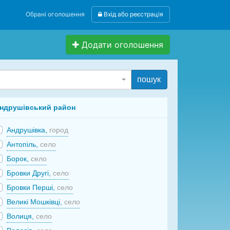
Обрані оголошення
Вхід або реєстрація
Додати оголошення
пошук
ндрушівський район
Андрушівка,
город
Антопіль,
село
Борок,
село
Бровки Другі,
село
Бровки Перші,
село
Великі Мошківці,
село
Волиця,
село