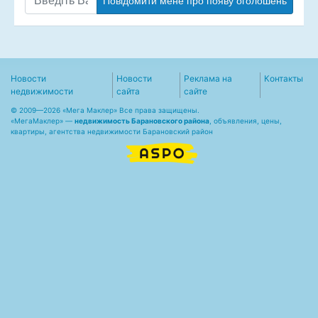
Повідомити мене про появу оголошень
Новости
Новости
Реклама на
Контакты
недвижимости
сайта
сайте
© 2009—2026 «Мега Маклер» Все права защищены.
«
МегаМаклер
» —
недвижимость Барановского района
, объявления, цены,
квартиры, агентства недвижимости Барановский район