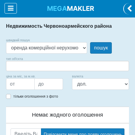
MEGA
MAKLER
Недвижимость Червоноармейского района
швидкий пошук
пошук
тип об'єкта
ціна за міс, за м.кв.
валюта
тільки оголошення з фото
Немає жодного оголошення
Повідомити мене про появу оголошень