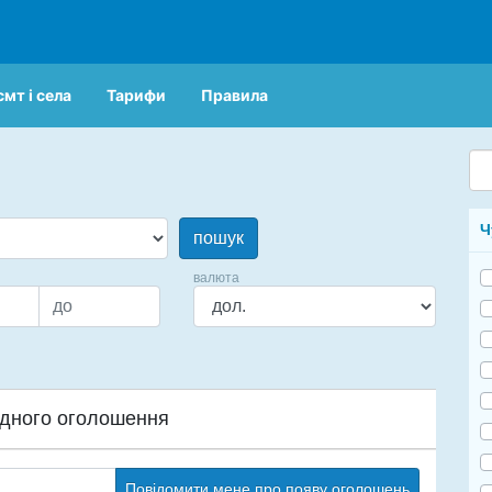
смт і села
Тарифи
Правила
Ч
пошук
валюта
дного оголошення
Повідомити мене про появу оголошень