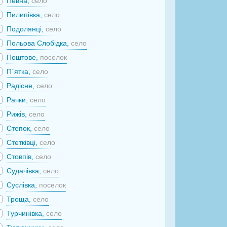
Певна,
село
Пилипівка,
село
Подолянці,
село
Польова Слобідка,
село
Поштове,
поселок
П`ятка,
село
Радісне,
село
Рачки,
село
Рижів,
село
Степок,
село
Стетківці,
село
Стовпів,
село
Судачівка,
село
Суслівка,
поселок
Троща,
село
Турчинівка,
село