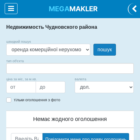
MEGA
MAKLER
Недвижимость Чудновского района
швидкий пошук
пошук
тип об'єкта
ціна за міс, за м.кв.
валюта
тільки оголошення з фото
Немає жодного оголошення
Повідомити мене про появу оголошень