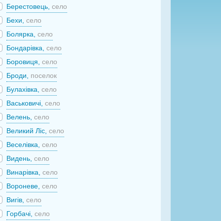
Берестовець,
село
Бехи,
село
Болярка,
село
Бондарівка,
село
Боровиця,
село
Броди,
поселок
Булахівка,
село
Васьковичі,
село
Велень,
село
Великий Ліс,
село
Веселівка,
село
Видень,
село
Винарівка,
село
Вороневе,
село
Вигів,
село
Горбачі,
село