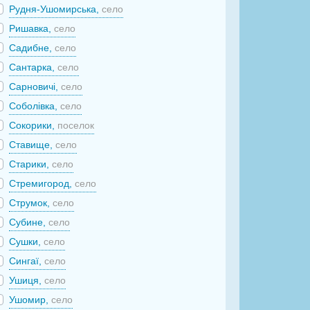
Рудня-Ушомирська,
село
Ришавка,
село
Садибне,
село
Сантарка,
село
Сарновичі,
село
Соболівка,
село
Сокорики,
поселок
Ставище,
село
Старики,
село
Стремигород,
село
Струмок,
село
Субине,
село
Сушки,
село
Сингаї,
село
Ушиця,
село
Ушомир,
село