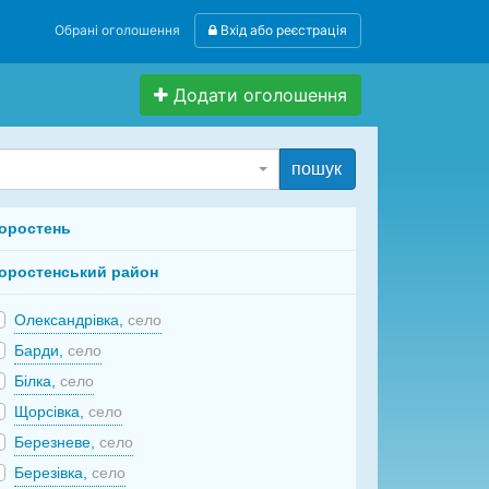
Обрані оголошення
Вхід або реєстрація
Додати оголошення
пошук
оростень
оростенський район
Олександрівка,
село
Барди,
село
Білка,
село
Щорсівка,
село
Березневе,
село
Березівка,
село