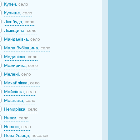
Купеч,
село
Купище,
село
Лісобуда,
село
Лісівщина,
село
Майданівка,
село
Мала Зубівщина,
село
Мединівка,
село
Межирічка,
село
Мелені,
село
Михайлівка,
село
Мойсіївка,
село
Мошківка,
село
Немирівка,
село
Нивки,
село
Новаки,
село
Нова Ушиця,
поселок