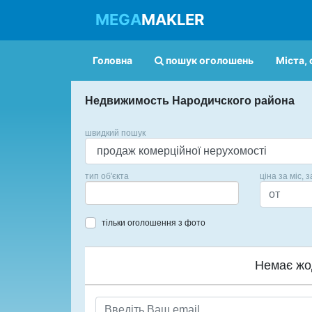
MEGA
MAKLER
Головна
пошук оголошень
Міста, 
Недвижимость Народичского района
швидкий пошук
тип об'єкта
ціна за міс, з
тільки оголошення з фото
Немає жо