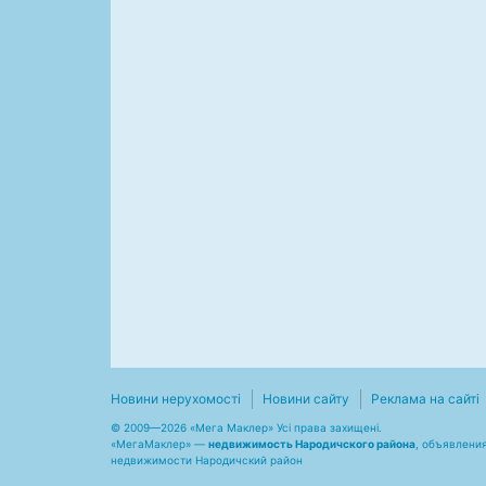
Новини нерухомості
Новини сайту
Реклама на сайті
© 2009—2026 «Мега Маклер» Усі права захищені.
«
МегаМаклер
» —
недвижимость Народичского района
, объявления
недвижимости Народичский район