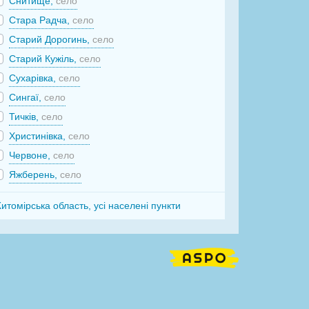
Снитище,
село
Стара Радча,
село
Старий Дорогинь,
село
Старий Кужіль,
село
Сухарівка,
село
Сингаї,
село
Тичків,
село
Христинівка,
село
Червоне,
село
Яжберень,
село
итомірська область, усі населені пункти