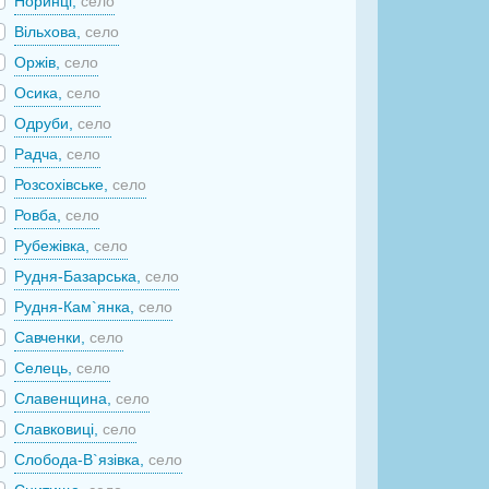
Норинці,
село
Вільхова,
село
Оржів,
село
Осика,
село
Одруби,
село
Радча,
село
Розсохівське,
село
Ровба,
село
Рубежівка,
село
Рудня-Базарська,
село
Рудня-Кам`янка,
село
Савченки,
село
Селець,
село
Славенщина,
село
Славковиці,
село
Слобода-В`язівка,
село