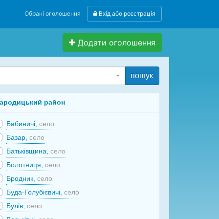
Обрані оголошення
Вхід або реєстрація
Додати оголошення
пошук
ародицький район
Бабиничі,
село
Базар,
село
Батьківщина,
село
Болотниця,
село
Бродник,
село
Буда-Голубієвичі,
село
Булів,
село