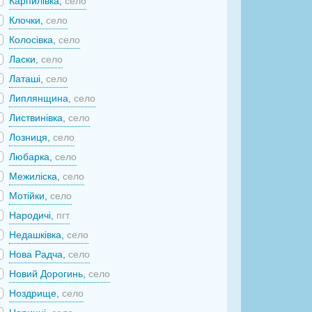
Карпилівка,
село
Клочки,
село
Колосівка,
село
Ласки,
село
Латаші,
село
Липлянщина,
село
Листвинівка,
село
Лозниця,
село
Любарка,
село
Межиліска,
село
Мотійки,
село
Народичі,
пгт
Недашківка,
село
Нова Радча,
село
Новий Дорогинь,
село
Ноздрище,
село