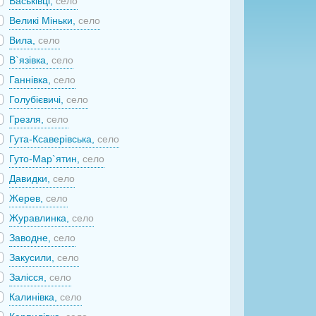
Васьківці,
село
Великі Міньки,
село
Вила,
село
В`язівка,
село
Ганнівка,
село
Голубієвичі,
село
Грезля,
село
Гута-Ксаверівська,
село
Гуто-Мар`ятин,
село
Давидки,
село
Жерев,
село
Журавлинка,
село
Заводне,
село
Закусили,
село
Залісся,
село
Калинівка,
село