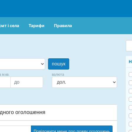
смт і села
Тарифи
Правила
Н
пошук
а м.кв.
валюта
дного оголошення
Повідомити мене про появу оголошень