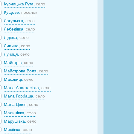
Курчицька Гута,
село
Кущове,
поселок
Лагульськ,
село
Лебедівка,
село
Лідівка,
село
Липине,
село
Лучиця,
село
Майстрів,
село
Майстрова Воля,
село
Маковиці,
село
Мала Анастасівка,
село
Мала Горбаша,
село
Мала Цвіля,
село
Малинівка,
село
Марушівка,
село
Михіївка,
село