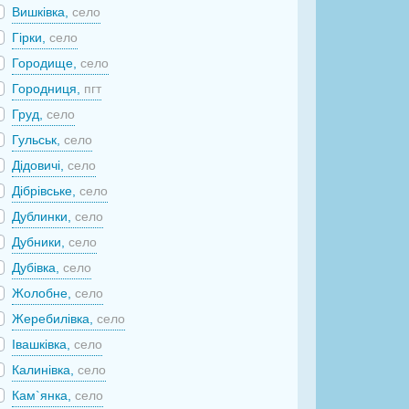
Вишківка,
село
Гірки,
село
Городище,
село
Городниця,
пгт
Груд,
село
Гульськ,
село
Дідовичі,
село
Дібрівське,
село
Дублинки,
село
Дубники,
село
Дубівка,
село
Жолобне,
село
Жеребилівка,
село
Івашківка,
село
Калинівка,
село
Кам`янка,
село