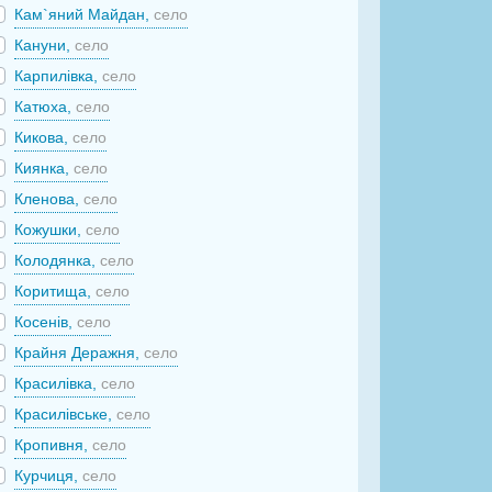
Кам`яний Майдан,
село
Кануни,
село
Карпилівка,
село
Катюха,
село
Кикова,
село
Киянка,
село
Кленова,
село
Кожушки,
село
Колодянка,
село
Коритища,
село
Косенів,
село
Крайня Деражня,
село
Красилівка,
село
Красилівське,
село
Кропивня,
село
Курчиця,
село