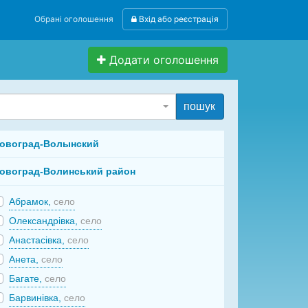
Обрані оголошення
Вхід або реєстрація
Додати оголошення
пошук
овоград-Волынский
овоград-Волинський район
Абрамок,
село
Олександрівка,
село
Анастасівка,
село
Анета,
село
Багате,
село
Барвинівка,
село