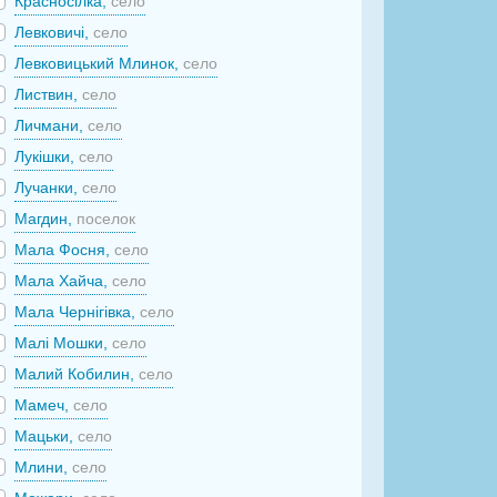
Красносілка,
село
Левковичі,
село
Левковицький Млинок,
село
Листвин,
село
Личмани,
село
Лукішки,
село
Лучанки,
село
Магдин,
поселок
Мала Фосня,
село
Мала Хайча,
село
Мала Чернігівка,
село
Малі Мошки,
село
Малий Кобилин,
село
Мамеч,
село
Мацьки,
село
Млини,
село