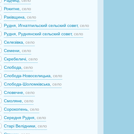
Радчиці,
село
Рокитне,
село
Раківщина,
село
Рудня, Игнатпильский сельский совет,
село
Рудня, Руднянский сельский совет,
село
Селезівка,
село
Семени,
село
Скребеличі,
село
Слобода,
село
Слобода-Новоселицька,
село
Слобода-Шоломківська,
село
Словечне,
село
Смоляне,
село
Сорокопень,
село
Середня Рудня,
село
Старі Велідники,
село