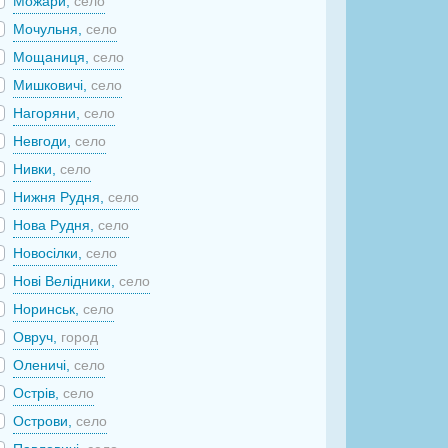
Можари,
село
Мочульня,
село
Мощаниця,
село
Мишковичі,
село
Нагоряни,
село
Невгоди,
село
Нивки,
село
Нижня Рудня,
село
Нова Рудня,
село
Новосілки,
село
Нові Велідники,
село
Норинськ,
село
Овруч,
город
Оленичі,
село
Острів,
село
Острови,
село