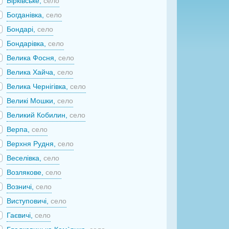
Бірківське,
село
Богданівка,
село
Бондарі,
село
Бондарівка,
село
Велика Фосня,
село
Велика Хайча,
село
Велика Чернігівка,
село
Великі Мошки,
село
Великий Кобилин,
село
Верпа,
село
Верхня Рудня,
село
Веселівка,
село
Возлякове,
село
Возничі,
село
Виступовичі,
село
Гаєвичі,
село