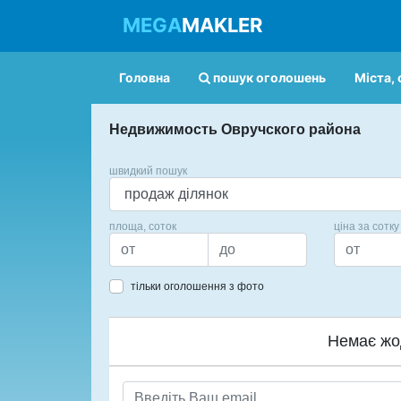
MEGA
MAKLER
Головна
пошук оголошень
Міста, 
Недвижимость Овручского района
швидкий пошук
площа, соток
ціна за сотку
тільки оголошення з фото
Немає жо