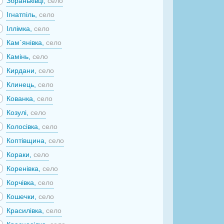
Збраньківці,
село
Ігнатпіль,
село
Іллімка,
село
Кам`янівка,
село
Камінь,
село
Кирдани,
село
Клинець,
село
Кованка,
село
Козулі,
село
Колосівка,
село
Коптівщина,
село
Кораки,
село
Коренівка,
село
Корчівка,
село
Кошечки,
село
Красилівка,
село