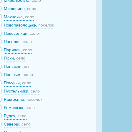
Миролюбівка,
село
Мишерине,
село
Мохначка,
село
Новопаволоцьке,
поселок
Новоселиця,
село
Паволоч,
село
Парипси,
село
Піски,
село
Попільня,
пгт
Попільня,
село
Почуйки,
село
Пустельники,
село
Радгоспне,
поселок
Романівка,
село
Рудка,
село
Саверці,
село