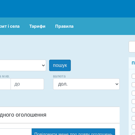
смт і села
Тарифи
Правила
П
пошук
а м.кв.
валюта
дного оголошення
Повідомити мене про появу оголошень