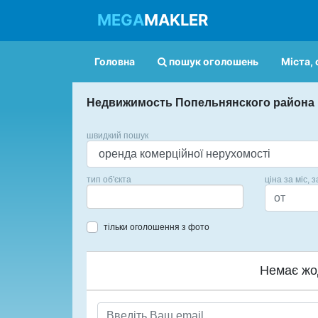
MEGA
MAKLER
Головна
пошук оголошень
Міста, 
Недвижимость Попельнянского района
швидкий пошук
тип об'єкта
ціна за міс, з
тільки оголошення з фото
Немає жо