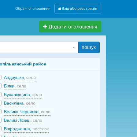
Обрані оголошення
Вхід або реєстрація
Додати оголошення
пошук
опільнянський район
Андрушки,
село
Білки,
село
Бухалівщина,
село
Василівка,
село
Велика Чернявка,
село
Великі Лісівці,
село
Відродження,
поселок