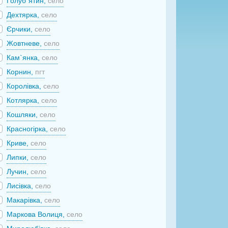
Голуб`ятин,
село
Дехтярка,
село
Єрчики,
село
Жовтневе,
село
Кам`янка,
село
Корнин,
пгт
Королівка,
село
Котлярка,
село
Кошляки,
село
Красногірка,
село
Криве,
село
Липки,
село
Лучин,
село
Лисівка,
село
Макарівка,
село
Маркова Волиця,
село