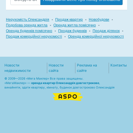
Нерухомість Олександрія
▪
Продаж квартир
▪
Новобудови
▪
Подобова оренда житла
▪
Оренда житла помісячно
▪
Оренда будинків помісячно
▪
Продаж будинків
▪
Продаж ділянок
▪
Продаж комерційної нерухомості
▪
Оренда комерційної нерухомості
Новости
Новости
Реклама на
Контакты
недвижимости
сайта
сайте
© 2009—2026 «Мега Маклер» Все права защищены.
«
МегаМаклер
» —
оренда квартир Олександрія довгостроково
,
винайняти, здати квартиру, кімнату, будинок довгостроково Олександрія