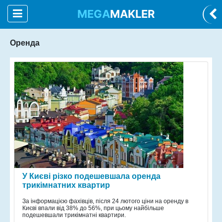
MEGA
MAKLER
Оренда
У Києві різко подешевшала оренда
трикімнатних квартир
За інформацією фахівців, після 24 лютого ціни на оренду в
Києві впали від 38% до 56%, при цьому найбільше
подешевшали трикімнатні квартири.