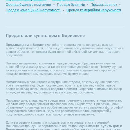
Оренда будинків помісячно
▪
Продаж будинків
▪
Продаж ділянок
▪
Продаж комерційної нерухомості
▪
Оренда комерційної нерухомості
Продать или купить дом в Борисполе
Продавая дом в Борисполе
, обратите внимание на несколько важных
аспектов для покупателя. Если вы устраните все указанные ниже недостатки в
вашем объекте, то продажа будет приятной и быстрой как для вас, так и для
покупателя.
Покупая недвижимость, клиент в первую очередь обращает внимание на
внешний вид и фасад дома, а так же состояние дверей и окон. Потому, лучше
их подкрасить или освежить, это займёт немного времени, но в процессе
продажи поможет вам выиграть немалую сумму в цене.
Немаловажную роль играет и внутренняя отделка, поэтому лучше привести
всё в товарный вид. Ведь покупая дом, покупатель думает, чтобы первое
время не вкладывать никаких средств в ремонт. Обратите внимание на забор
и порядок на участке, приведите всё в хорошее состояние.
Продавая дом, владелец не всегда знает реальную стоимость недвижимости,
и в этом ему всегда поможет профессиональный риэлтор. При размещении
объявления, стоит уделить особое внимание качеству сделанных фотографий
продаваемого вами жилья. Ведь при рассмотрении этих фотографий у
покупателя должно сложиться положительное впечатление.
Если вы решили купить или продать дом и не желаете, стать жертвой
мошенничества, лучше обратитесь в агентство недвижимости.
Купить дом в
Борисполе
– значит сделать правильный выбор, так как город находится не