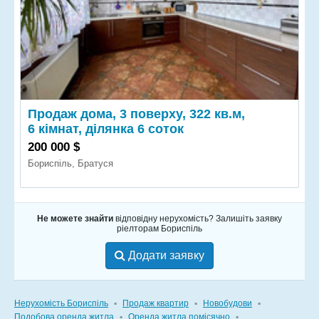
Продаж дома, 3 поверху, 322 кв.м,
6 кімнат, ділянка 6 соток
200 000 $
Бориспіль, Братуся
Не можете знайти
відповідну нерухомість? Залишіть заявку
ріелторам Бориспіль
Додати заявку
Нерухомість Бориспіль
▪
Продаж квартир
▪
Новобудови
▪
Подобова оренда житла
▪
Оренда житла помісячно
▪