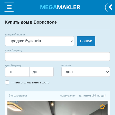
MEGA
MAKLER
Купить дом в Борисполе
швидкий пошук
пошук
стан будинку
ціна будинку
валюта
тільки оголошення з фото
3
оголошення
сортування:
за типом
ціні
по даті