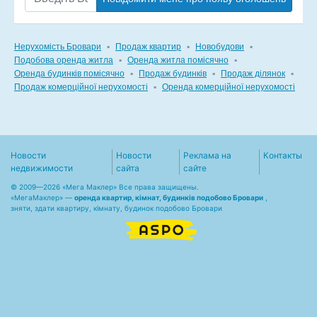
Нерухомість Бровари
▪
Продаж квартир
▪
Новобудови
▪
Подобова оренда житла
▪
Оренда житла помісячно
▪
Оренда будинків помісячно
▪
Продаж будинків
▪
Продаж ділянок
▪
Продаж комерційної нерухомості
▪
Оренда комерційної нерухомості
Новости
Новости
Реклама на
Контакты
недвижимости
сайта
сайте
© 2009—2026 «Мега Маклер» Все права защищены.
«
МегаМаклер
» —
оренда квартир, кімнат, будинків подобово Бровари
,
зняти, здати квартиру, кімнату, будинок подобово Бровари