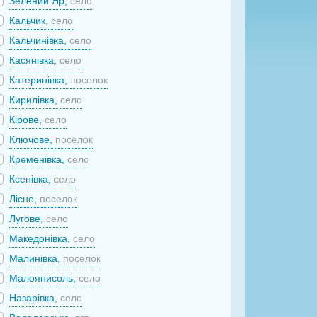
Зелений Яр,
село
Кальчик,
село
Кальчинівка,
село
Касянівка,
село
Катеринівка,
поселок
Кирилівка,
село
Кірове,
село
Ключове,
поселок
Кременівка,
село
Ксенівка,
село
Лісне,
поселок
Лугове,
село
Македонівка,
село
Малинівка,
поселок
Малоянисоль,
село
Назарівка,
село