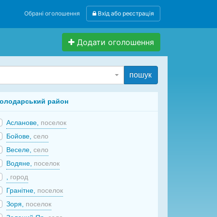
Обрані оголошення
Вхід або реєстрація
Додати оголошення
пошук
олодарський район
Асланове,
поселок
Бойове,
село
Веселе,
село
Водяне,
поселок
,
город
Гранітне,
поселок
Зоря,
поселок