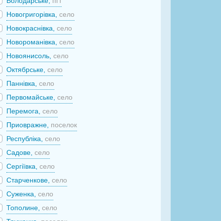
Володарське,
пгт
Новогригорівка,
село
Новокраснівка,
село
Новороманівка,
село
Новоянисоль,
село
Октябрське,
село
Паннівка,
село
Первомайське,
село
Перемога,
село
Приовражне,
поселок
Республіка,
село
Садове,
село
Сергіївка,
село
Старченкове,
село
Суженка,
село
Тополине,
село