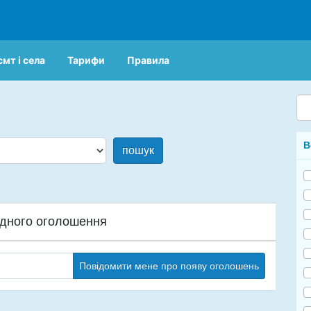
смт і села
Тарифи
Правила
В
пошук
дного оголошення
Повідомити мене про появу оголошень