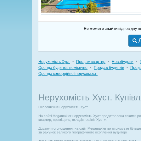
Не можете знайти
відповідну 
Д
Нерухомість Хуст
▪
Продаж квартир
▪
Новобудови
▪
Оренда будинків помісячно
▪
Продаж будинків
▪
Прода
Оренда комерційної нерухомості
Нерухомість Хуст. Купів
Оголошення нерухомість Хуст.
На сайті Megamakler нерухомість Хуст представлена такими роз
квартир, приміщень, складів, офісів Хуст».
Додаючи оголошення, на сайт Megamakler ви отримуєте більше к
за рахунок великого географічного охоплення аудиторії.