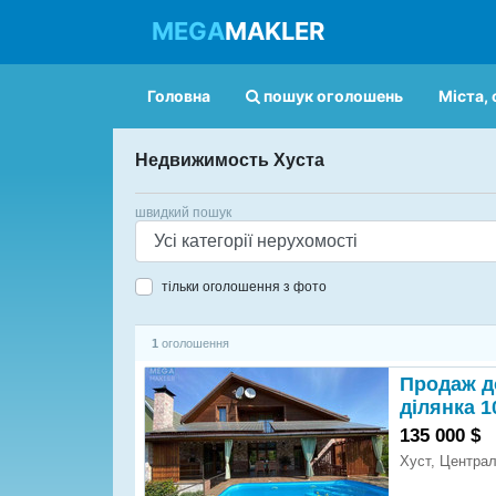
MEGA
MAKLER
Головна
пошук оголошень
Міста, 
Недвижимость Хуста
швидкий пошук
тільки оголошення з фото
1
оголошення
Продаж до
ділянка 1
135 000 $
Хуст, Центра