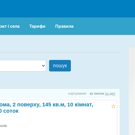
смт і села
Тарифи
Правила
пошук
сортування:
за типом
по даті
ма, 2 поверху, 145 кв.м, 10 кімнат,
0 соток
льна