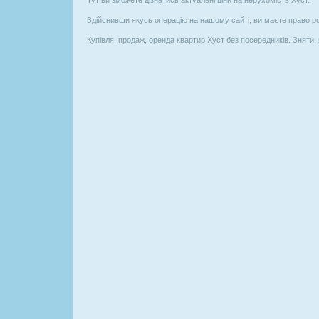
Тут ви зможете дізнатись актуальні ціни на нерухомість Хуст.
Здійснивши якусь операцію на нашому сайті, ви маєте право р
Купівля, продаж, оренда квартир Хуст без посередників. Зняти, 