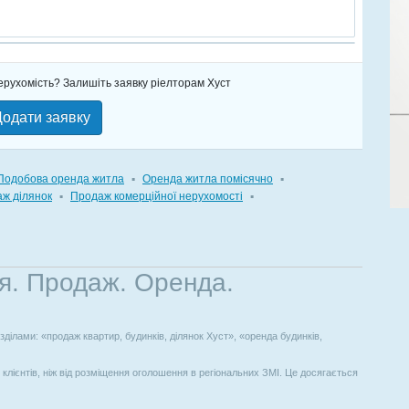
нерухомість? Залишіть заявку ріелторам Хуст
одати заявку
Подобова оренда житла
▪
Оренда житла помісячно
▪
ж ділянок
▪
Продаж комерційної нерухомості
▪
ля. Продаж. Оренда.
ділами: «продаж квартир, будинків, ділянок Хуст», «оренда будинків,
лієнтів, ніж від розміщення оголошення в регіональних ЗМІ. Це досягається