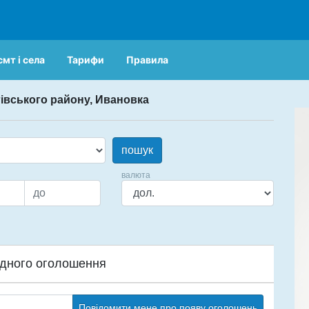
смт і села
Тарифи
Правила
гівського району, Ивановка
пошук
валюта
дного оголошення
Повідомити мене про появу оголошень