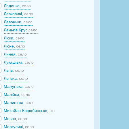
Ладинка,
село
Левковичі,
село
Левоньки,
село
Леньків Круг,
село
Ліски,
село
Лісне,
село
Линея,
село
Лукашівка,
село
Льгів,
село
Льгівка,
село
Мажугівка,
село
Малійки,
село
Малинівка,
село
Михайло-Коцюбинське,
пгт
Мньов,
село
Моргуличі,
село