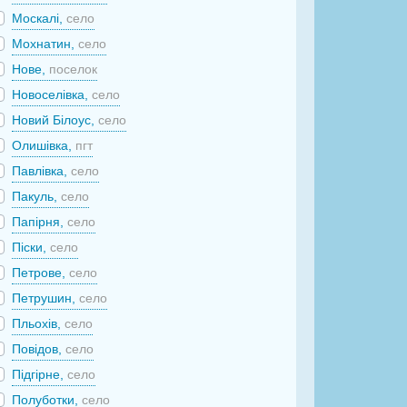
Москалі,
село
Мохнатин,
село
Нове,
поселок
Новоселівка,
село
Новий Білоус,
село
Олишівка,
пгт
Павлівка,
село
Пакуль,
село
Папірня,
село
Піски,
село
Петрове,
село
Петрушин,
село
Пльохів,
село
Повідов,
село
Підгірне,
село
Полуботки,
село