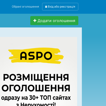
Обрані оголошення
Вхід або реєстрація
Додати оголошення