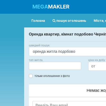
MEGA
MAKLER
Головна
пошук оголошень
Міста, 
Оренда квартир, кімнат подобово Черні
швидкий пошук
тип житла
ціна на добу
тільки оголошення з фото
Немає жо