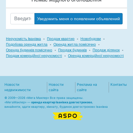
Уведомить меня о появлении объявлений
Нерухомість Іванівка
▪
Продаж квартир
▪
Новобудови
▪
Подобова оренда житла
▪
Оренда житла помісячно
▪
Оренда будинків помісячно
▪
Продаж будинків
▪
Продаж ділянок
▪
Продаж комерційної нерухомості
▪
Оренда комерційної нерухомості
Новости
Новости
Реклама на
Контакты
недвижимости
сайта
сайте
© 2009—2026 «Мега Маклер» Все права защищены.
«
МегаМаклер
» —
оренда квартир Іванівка довгостроково
,
винайняти, здати квартиру, кімнату, будинок довгостроково Іванівка