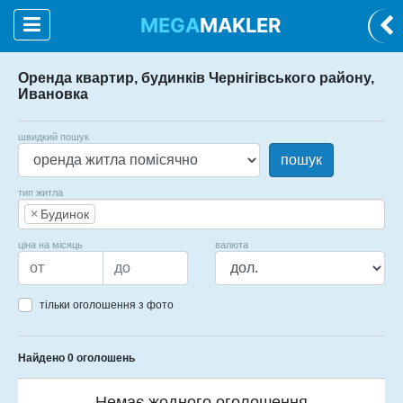
MEGA
MAKLER
Оренда квартир, будинків Чернігівського району,
Ивановка
швидкий пошук
пошук
тип житла
×
Будинок
ціна на місяць
валюта
тільки оголошення з фото
Найдено 0 оголошень
Немає жодного оголошення