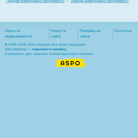
Продаж комерційної нерухомості
▪
Оренда комерційної нерухомості
Новости
Новости
Реклама на
Контакты
недвижимости
сайта
сайте
© 2009—2026 «Мега Маклер» Все права защищены.
«
МегаМаклер
» —
нерухомість Іванівка
,
оголошення, ціни, квартири, агенції нерухомості Іванівка