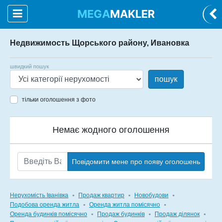
MEGA
MAKLER
Недвижимость Щорського району, Ивановка
швидкий пошук
пошук
тільки оголошення з фото
Немає жодного оголошення
Повідомити мене про появу оголошень
Нерухомість Іванівка
▪
Продаж квартир
▪
Новобудови
▪
Подобова оренда житла
▪
Оренда житла помісячно
▪
Оренда будинків помісячно
▪
Продаж будинків
▪
Продаж ділянок
▪