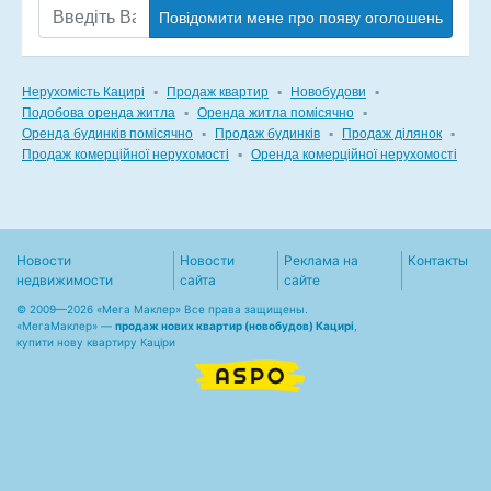
Повідомити мене про появу оголошень
Нерухомість Кацирі
▪
Продаж квартир
▪
Новобудови
▪
Подобова оренда житла
▪
Оренда житла помісячно
▪
Оренда будинків помісячно
▪
Продаж будинків
▪
Продаж ділянок
▪
Продаж комерційної нерухомості
▪
Оренда комерційної нерухомості
Новости
Новости
Реклама на
Контакты
недвижимости
сайта
сайте
© 2009—2026 «Мега Маклер» Все права защищены.
«
МегаМаклер
» —
продаж нових квартир (новобудов) Кацирі
,
купити нову квартиру Каціри