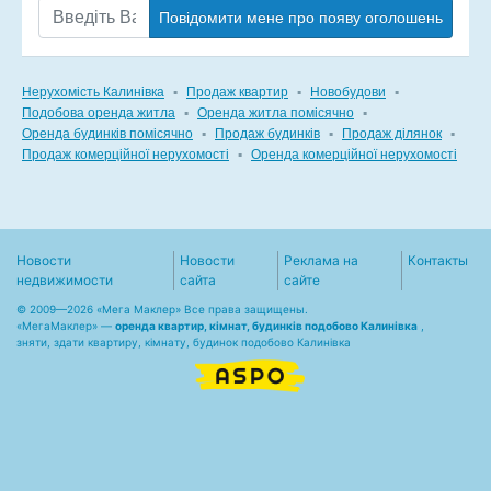
Повідомити мене про появу оголошень
Нерухомість Калинівка
▪
Продаж квартир
▪
Новобудови
▪
Подобова оренда житла
▪
Оренда житла помісячно
▪
Оренда будинків помісячно
▪
Продаж будинків
▪
Продаж ділянок
▪
Продаж комерційної нерухомості
▪
Оренда комерційної нерухомості
Новости
Новости
Реклама на
Контакты
недвижимости
сайта
сайте
© 2009—2026 «Мега Маклер» Все права защищены.
«
МегаМаклер
» —
оренда квартир, кімнат, будинків подобово Калинівка
,
зняти, здати квартиру, кімнату, будинок подобово Калинівка