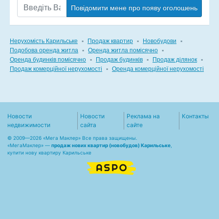
Повідомити мене про появу оголошень
Нерухомість Карильське
▪
Продаж квартир
▪
Новобудови
▪
Подобова оренда житла
▪
Оренда житла помісячно
▪
Оренда будинків помісячно
▪
Продаж будинків
▪
Продаж ділянок
▪
Продаж комерційної нерухомості
▪
Оренда комерційної нерухомості
Новости
Новости
Реклама на
Контакты
недвижимости
сайта
сайте
© 2009—2026 «Мега Маклер» Все права защищены.
«
МегаМаклер
» —
продаж нових квартир (новобудов) Карильське
,
купити нову квартиру Карильське