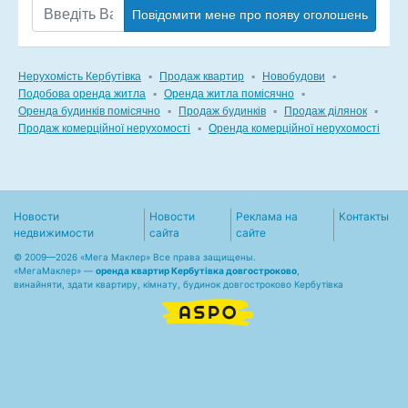
Повідомити мене про появу оголошень
Нерухомість Кербутівка
▪
Продаж квартир
▪
Новобудови
▪
Подобова оренда житла
▪
Оренда житла помісячно
▪
Оренда будинків помісячно
▪
Продаж будинків
▪
Продаж ділянок
▪
Продаж комерційної нерухомості
▪
Оренда комерційної нерухомості
Новости
Новости
Реклама на
Контакты
недвижимости
сайта
сайте
© 2009—2026 «Мега Маклер» Все права защищены.
«
МегаМаклер
» —
оренда квартир Кербутівка довгостроково
,
винайняти, здати квартиру, кімнату, будинок довгостроково Кербутівка