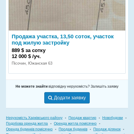
Продажа участка, 13,50 соток, участок
под жилую застройку
889 $ за сотку
12 000 $ /уч.
Пісочин, Южанская 63
Не можете знайти
відповідну нерухомість? Залишіть заявку
Додати заявку
Нерухомість Харківського району
▪
Продаж квартир
▪
Новобудови
▪
Подобова оренда житла
▪
Оренда житла помісячно
▪
Оренда будинків помісячно
▪
Продаж будинків
▪
Продаж ділянок
▪