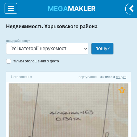
MEGA
MAKLER
Недвижимость Харьковского района
швидкий пошук
пошук
тільки оголошення з фото
1
оголошення
сортування:
за типом
по даті