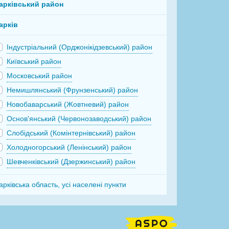
арківський район
арків
Індустріальний (Орджонікідзевський) район
Київський район
Московський район
Немишлянський (Фрунзенський) район
Новобаварський (Жовтневий) район
Основ'янський (Червонозаводський) район
Слобідський (Комінтернівський) район
Холодногорський (Ленінський) район
Шевченківський (Дзержинський) район
арківська область, усі населені пункти