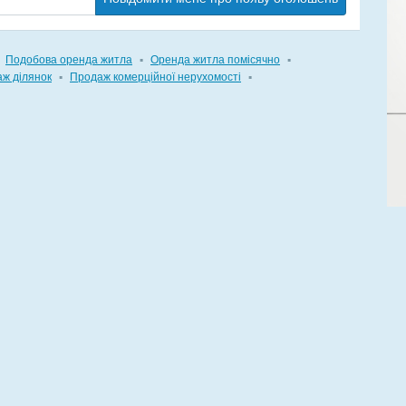
Подобова оренда житла
▪
Оренда житла помісячно
▪
ж ділянок
▪
Продаж комерційної нерухомості
▪