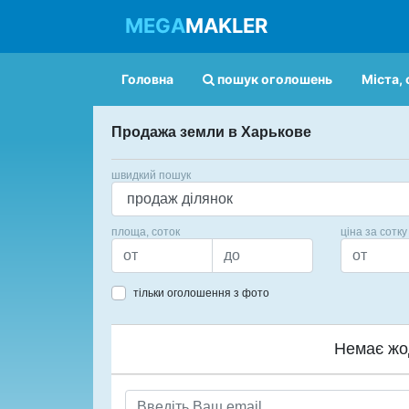
MEGA
MAKLER
Головна
пошук оголошень
Міста, 
Продажа земли в Харькове
швидкий пошук
площа, соток
ціна за сотку
тільки оголошення з фото
Немає жо