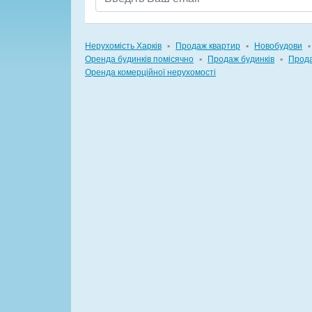
Нерухомість Харків
▪
Продаж квартир
▪
Новобудови
▪
Оренда будинків помісячно
▪
Продаж будинків
▪
Прода
Оренда комерційної нерухомості