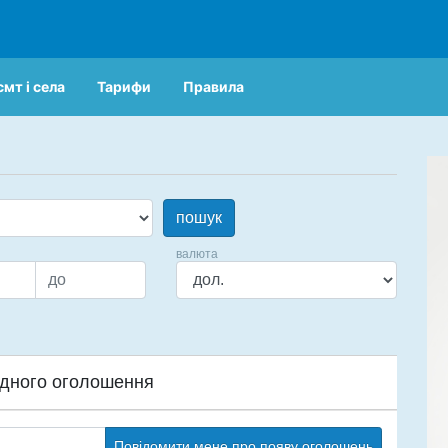
смт і села
Тарифи
Правила
пошук
валюта
дного оголошення
Повідомити мене про появу оголошень