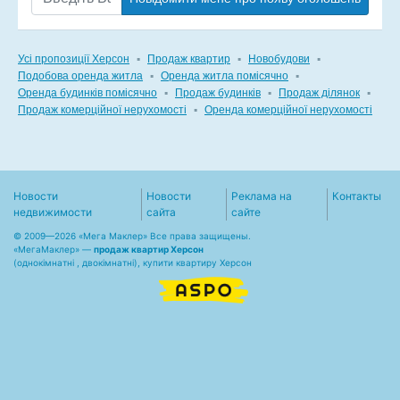
Усі пропозиції Херсон
▪
Продаж квартир
▪
Новобудови
▪
Подобова оренда житла
▪
Оренда житла помісячно
▪
Оренда будинків помісячно
▪
Продаж будинків
▪
Продаж ділянок
▪
Продаж комерційної нерухомості
▪
Оренда комерційної нерухомості
Новости
Новости
Реклама на
Контакты
недвижимости
сайта
сайте
© 2009—2026 «Мега Маклер» Все права защищены.
«
МегаМаклер
» —
продаж квартир Херсон
(однокімнатні , двокімнатні), купити квартиру Херсон