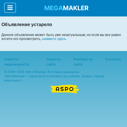
MEGA
MAKLER
Объявление устарело
Данное объявление может быть уже неактуальным, но если вы все равно
хотите его просмотреть,
нажмите здесь.
Новости
Новости
Реклама на
Контакты
недвижимости
сайта
сайте
© 2009—2026 «Мега Маклер» Все права защищены.
«
МегаМаклер
» — єдина база оголошень про купівлю, продаж і оренду
нерухомості.