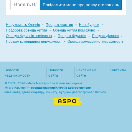
Повідомити мене про появу оголошень
Нерухомість Клочків
▪
Продаж квартир
▪
Новобудови
▪
Подобова оренда житла
▪
Оренда житла помісячно
▪
Оренда будинків помісячно
▪
Продаж будинків
▪
Продаж ділянок
▪
Продаж комерційної нерухомості
▪
Оренда комерційної нерухомості
Новости
Новости
Реклама на
Контакты
недвижимости
сайта
сайте
© 2009—2026 «Мега Маклер» Все права защищены.
«
МегаМаклер
» —
оренда квартир Клочків довгостроково
,
винайняти, здати квартиру, кімнату, будинок довгостроково Клочків