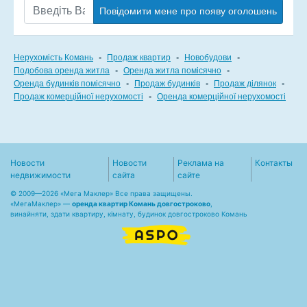
Повідомити мене про появу оголошень
Нерухомість Комань
▪
Продаж квартир
▪
Новобудови
▪
Подобова оренда житла
▪
Оренда житла помісячно
▪
Оренда будинків помісячно
▪
Продаж будинків
▪
Продаж ділянок
▪
Продаж комерційної нерухомості
▪
Оренда комерційної нерухомості
Новости
Новости
Реклама на
Контакты
недвижимости
сайта
сайте
© 2009—2026 «Мега Маклер» Все права защищены.
«
МегаМаклер
» —
оренда квартир Комань довгостроково
,
винайняти, здати квартиру, кімнату, будинок довгостроково Комань