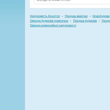
Нерухомість Конотоп
▪
Продаж квартир
▪
Новобудови
Оренда будинків помісячно
▪
Продаж будинків
▪
Прода
Оренда комерційної нерухомості