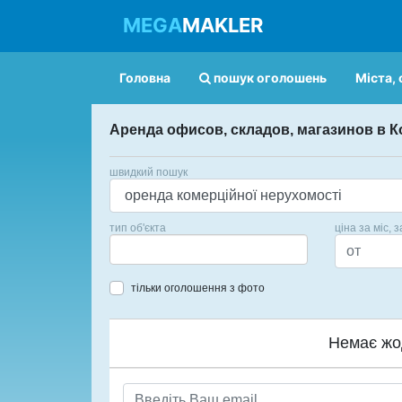
MEGA
MAKLER
Головна
пошук оголошень
Міста, 
Аренда офисов, складов, магазинов в 
швидкий пошук
тип об'єкта
ціна за міс, з
тільки оголошення з фото
Немає жо