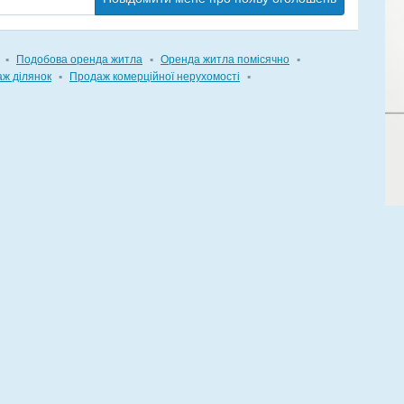
▪
Подобова оренда житла
▪
Оренда житла помісячно
▪
ж ділянок
▪
Продаж комерційної нерухомості
▪