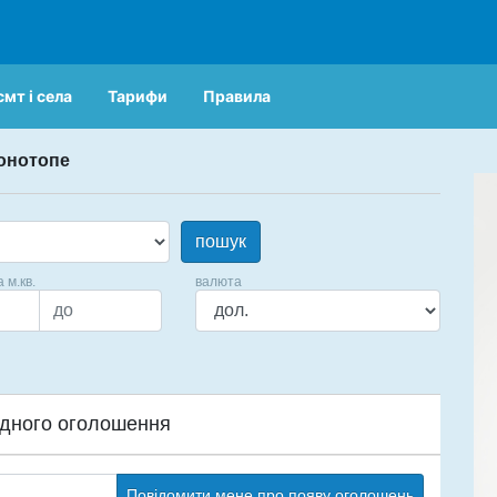
смт і села
Тарифи
Правила
Конотопе
пошук
а м.кв.
валюта
дного оголошення
Повідомити мене про появу оголошень