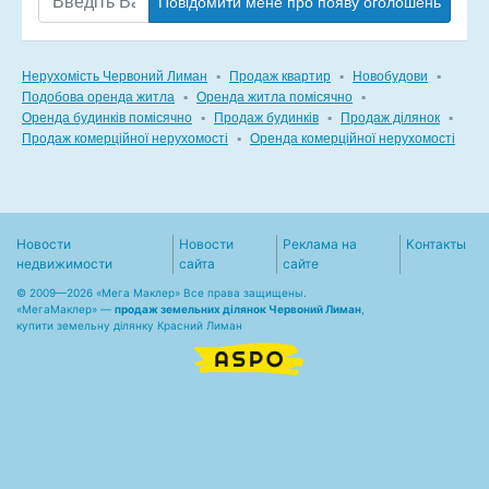
Повідомити мене про появу оголошень
Нерухомість Червоний Лиман
▪
Продаж квартир
▪
Новобудови
▪
Подобова оренда житла
▪
Оренда житла помісячно
▪
Оренда будинків помісячно
▪
Продаж будинків
▪
Продаж ділянок
▪
Продаж комерційної нерухомості
▪
Оренда комерційної нерухомості
Новости
Новости
Реклама на
Контакты
недвижимости
сайта
сайте
© 2009—2026 «Мега Маклер» Все права защищены.
«
МегаМаклер
» —
продаж земельних ділянок Червоний Лиман
,
купити земельну ділянку Красний Лиман