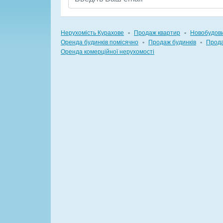
Нерухомість Курахове
▪
Продаж квартир
▪
Новобудов
Оренда будинків помісячно
▪
Продаж будинків
▪
Прода
Оренда комерційної нерухомості