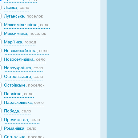
Лісівка,
село
Луганське,
поселок
Максимільянівка,
село
Максимівка,
поселок
Мар`їнка,
город
Новомихайлівка,
село
Новоселидівка,
село
Новоукраїнка,
село
Островського,
село
Острівське,
поселок
Павлівка,
село
Парасковіївка,
село
Побєда,
село
Пречистівка,
село
Романівка,
село
Сигнальне,
поселок