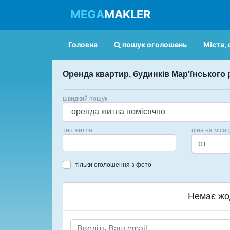
MEGA
MAKLER
Головна
пошук оголошень
Міста, 
Оренда квартир, будинків Мар'їнського 
швидкий пошук
тип житла
ціна на міся
тільки оголошення з фото
Немає жо