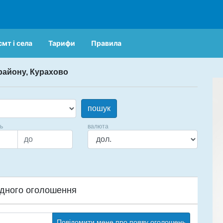
смт і села
Тарифи
Правила
району, Курахово
пошук
ць
валюта
дного оголошення
Повідомити мене про появу оголошень