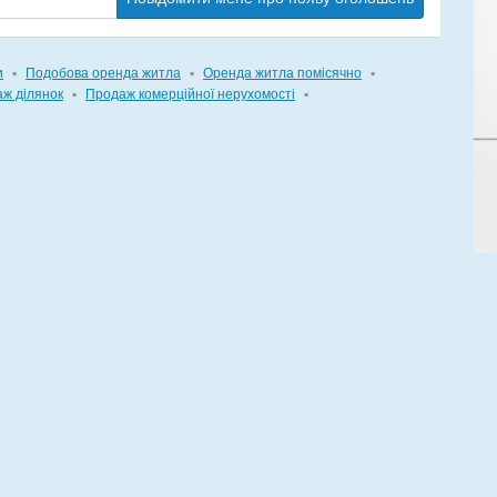
и
▪
Подобова оренда житла
▪
Оренда житла помісячно
▪
ж ділянок
▪
Продаж комерційної нерухомості
▪