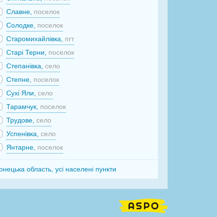
Славне,
поселок
Солодке,
поселок
Старомихайлівка,
пгт
Старі Терни,
поселок
Степанівка,
село
Степне,
поселок
Сухі Яли,
село
Тарамчук,
поселок
Трудове,
село
Успенівка,
село
Янтарне,
поселок
онецька область, усі населені пункти