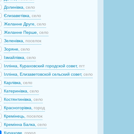
Долинівка,
село
Єлизаветівка,
село
Желанне Друге,
село
Желанне Перше,
село
Зеленівка,
поселок
Зоряне,
село
Ізмайлівка,
село
Іллінка, Кураховский городской совет,
пгт
Іллінка, Елизаветовской сельский совет,
село
Карлівка,
село
Катеринівка,
село
Костянтинівка,
село
Красногорівка,
город
Кремінець,
поселок
Кремінна Балка,
село
Курахове,
город