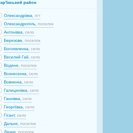
ар'їнський район
Олександрівка,
пгт
Олександропіль,
поселок
Антонівка,
село
Березове,
поселок
Богоявленка,
село
Веселий Гай,
село
Водяне,
поселок
Вознесенка,
село
Вовченка,
село
Галицинівка,
село
Ганнівка,
село
Георгіївка,
село
Гігант,
село
Дальнє,
поселок
Дачне,
поселок