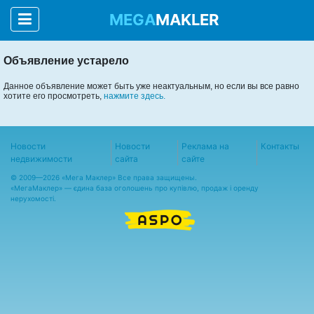
MEGA
MAKLER
Объявление устарело
Данное объявление может быть уже неактуальным, но если вы все равно
хотите его просмотреть,
нажмите здесь.
Новости
Новости
Реклама на
Контакты
недвижимости
сайта
сайте
© 2009—2026 «Мега Маклер» Все права защищены.
«
МегаМаклер
» — єдина база оголошень про купівлю, продаж і оренду
нерухомості.