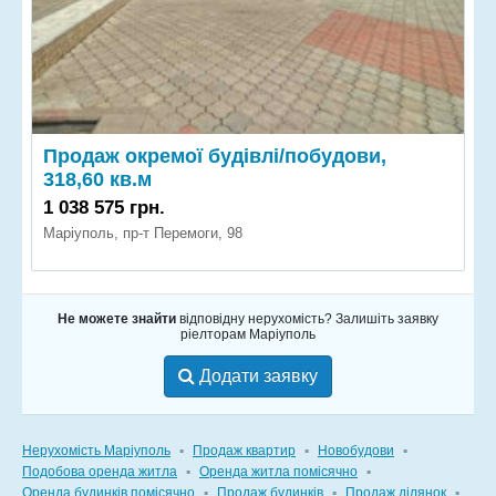
Продаж окремої будівлі/побудови,
318,60 кв.м
1 038 575 грн.
Маріуполь, пр-т Перемоги, 98
Не можете знайти
відповідну нерухомість? Залишіть заявку
ріелторам Маріуполь
Додати заявку
Нерухомість Маріуполь
▪
Продаж квартир
▪
Новобудови
▪
Подобова оренда житла
▪
Оренда житла помісячно
▪
Оренда будинків помісячно
▪
Продаж будинків
▪
Продаж ділянок
▪