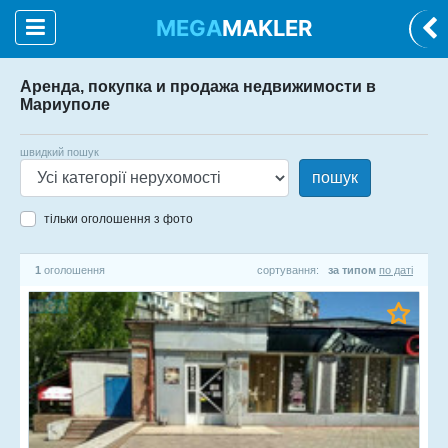
MEGA
MAKLER
Аренда, покупка и продажа недвижимости в
Мариуполе
швидкий пошук
пошук
тільки оголошення з фото
1
оголошення
сортування:
за типом
по даті