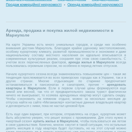
Продаж комерційної нерухомості
▪
Оренда комерційної нерухомості
Аренда, продажа и покупка жилой недвижимости в
Мариуполе
На карте Украины есть много уникальных городов, и среди них особенно
внимания достоин Мариуполь. Благодаря крайне удачному местоположению,
особому курортному климату, развитой промышленности и экономике и даже
национальному составу местного населения он идеально вписывается в
современные культурные реалии, сохраняя при этом свою самобытность. С
учетом всех перечисленных факторов,
аренда жилья в Мариуполе
всегда
пользовалась огромным спросом, но особенно в период летних отпусков.
Начало курортного сезона всегда знаменовалось повышением цен – такая же
тенденция прослеживается во всех приморских городах как в Украине, так и в
других странах. Многие отдыхающие по старинке предпочитают
останавливаться в пансионатах и санаториях, прочие –
арендовать
квартиры в Мариуполе
. Если в первом случае цены формируются еще
зимой или весной, так что от предварительного заказа турист фактически
ничего не выигрывает, то хозяева арендуемых квартир могут сделать скидку.
Чтобы сэкономить на пляжном отдыхе, можно за несколько месяцев до
отпуска найти на сайте «Мегамаклер» контактные данные владельцев квартир
и договориться с ними, пока не настал ценовой бум.
Есть еще один вариант, при котором, отправляясь на отдых, курортник может
быть абсолютно уверен, что решит вопрос с проживанием. Для этого нужно в
«мертвый сезон»
купить жилье в Мариуполе
, чтобы пользоваться им летом
в свое удовольствие. Конечно, многих смутит в такой ситуации, что остальные
девять месяцев в году квартира будет пустовать, но на этот случай можно
также предложить ее в аренду помесячно уже местному населению и таким