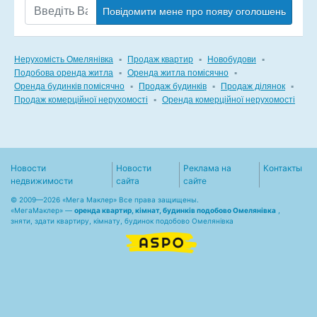
Повідомити мене про появу оголошень
Нерухомість Омелянівка
▪
Продаж квартир
▪
Новобудови
▪
Подобова оренда житла
▪
Оренда житла помісячно
▪
Оренда будинків помісячно
▪
Продаж будинків
▪
Продаж ділянок
▪
Продаж комерційної нерухомості
▪
Оренда комерційної нерухомості
Новости
Новости
Реклама на
Контакты
недвижимости
сайта
сайте
© 2009—2026 «Мега Маклер» Все права защищены.
«
МегаМаклер
» —
оренда квартир, кімнат, будинків подобово Омелянівка
,
зняти, здати квартиру, кімнату, будинок подобово Омелянівка