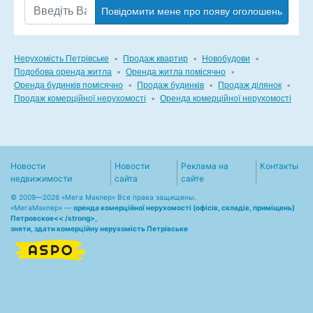
Повідомити мене про появу оголошень
Нерухомість Петрівське
▪
Продаж квартир
▪
Новобудови
▪
Подобова оренда житла
▪
Оренда житла помісячно
▪
Оренда будинків помісячно
▪
Продаж будинків
▪
Продаж ділянок
▪
Продаж комерційної нерухомості
▪
Оренда комерційної нерухомості
Новости
Новости
Реклама на
Контакты
недвижимости
сайта
сайте
© 2009—2026 «Мега Маклер» Все права защищены.
«
МегаМаклер
» —
оренда комерційної нерухомості (офісів, складів, приміщень)
Петровское<< /strong>,
зняти, здати комерційну нерухомість Петрівське