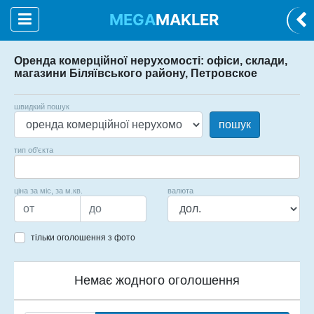
MEGA
MAKLER
Оренда комерційної нерухомості: офіси, склади,
магазини Біляївського району, Петровское
швидкий пошук
пошук
тип об'єкта
ціна за міс, за м.кв.
валюта
тільки оголошення з фото
Немає жодного оголошення