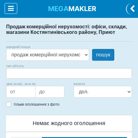
MEGA
MAKLER
Продаж комерційної нерухомості: офіси, склади,
магазини Костянтинівського району, Приют
швидкий пошук
пошук
тип об'єкта
ціна за міс, за м.кв.
валюта
тільки оголошення з фото
Немає жодного оголошення