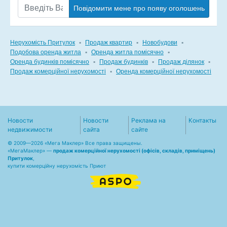
Повідомити мене про появу оголошень
Нерухомість Притулок
▪
Продаж квартир
▪
Новобудови
▪
Подобова оренда житла
▪
Оренда житла помісячно
▪
Оренда будинків помісячно
▪
Продаж будинків
▪
Продаж ділянок
▪
Продаж комерційної нерухомості
▪
Оренда комерційної нерухомості
Новости
Новости
Реклама на
Контакты
недвижимости
сайта
сайте
© 2009—2026 «Мега Маклер» Все права защищены.
«
МегаМаклер
» —
продаж комерційної нерухомості (офісів, складів, приміщень)
Притулок
,
купити комерційну нерухомість Приют