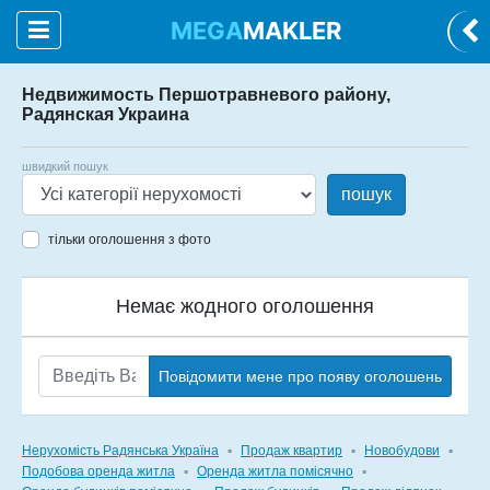
MEGA
MAKLER
Недвижимость Першотравневого району,
Радянская Украина
швидкий пошук
пошук
тільки оголошення з фото
Немає жодного оголошення
Повідомити мене про появу оголошень
Нерухомість Радянська Україна
▪
Продаж квартир
▪
Новобудови
▪
Подобова оренда житла
▪
Оренда житла помісячно
▪