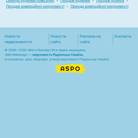
Оренда будинків помісячно
▪
Продаж будинків
▪
Продаж ділянок
▪
Продаж комерційної нерухомості
▪
Оренда комерційної нерухомості
Новости
Новости
Реклама на
Контакты
недвижимости
сайта
сайте
© 2009—2026 «Мега Маклер» Все права защищены.
«
МегаМаклер
» —
нерухомість Радянська Україна
,
оголошення, ціни, квартири, агенції нерухомості Радянська Україна