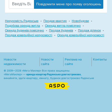
Повідомити мене про появу оголошень
Нерухомість Радянське
▪
Продаж квартир
▪
Новобудови
▪
Подобова оренда житла
▪
Оренда житла помісячно
▪
Оренда будинків помісячно
▪
Продаж будинків
▪
Продаж ділянок
▪
Продаж комерційної нерухомості
▪
Оренда комерційної нерухомості
Новости
Новости
Реклама на
Контакты
недвижимости
сайта
сайте
© 2009—2026 «Мега Маклер» Все права защищены.
«
МегаМаклер
» —
оренда квартир Радянське довгостроково
,
винайняти, здати квартиру, кімнату, будинок довгостроково Радянське