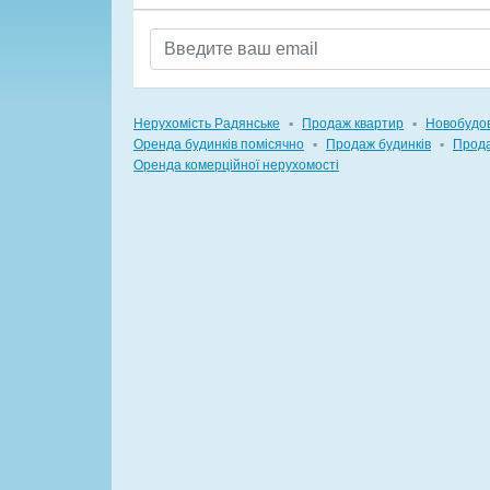
Нерухомість Радянське
▪
Продаж квартир
▪
Новобудо
Оренда будинків помісячно
▪
Продаж будинків
▪
Прода
Оренда комерційної нерухомості