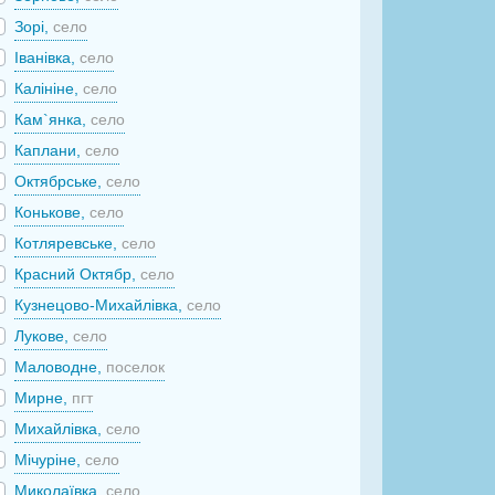
Зорі,
село
Іванівка,
село
Калініне,
село
Кам`янка,
село
Каплани,
село
Октябрське,
село
Конькове,
село
Котляревське,
село
Красний Октябр,
село
Кузнецово-Михайлівка,
село
Лукове,
село
Маловодне,
поселок
Мирне,
пгт
Михайлівка,
село
Мічуріне,
село
Миколаївка,
село