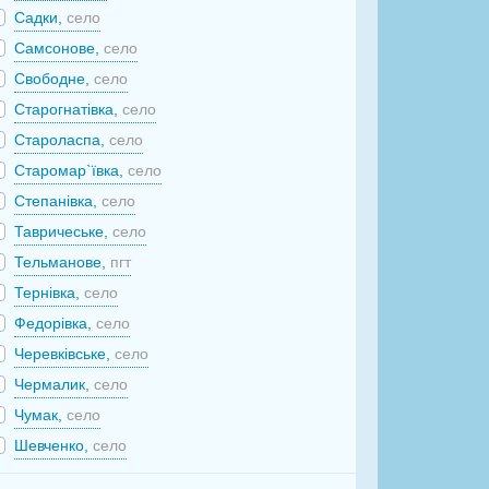
Садки,
село
Самсонове,
село
Свободне,
село
Старогнатівка,
село
Староласпа,
село
Старомар`ївка,
село
Степанівка,
село
Тавричеське,
село
Тельманове,
пгт
Тернівка,
село
Федорівка,
село
Черевківське,
село
Чермалик,
село
Чумак,
село
Шевченко,
село