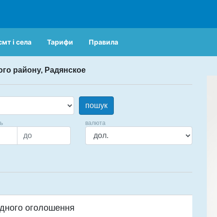
смт і села
Тарифи
Правила
ого району, Радянское
пошук
ць
валюта
дного оголошення