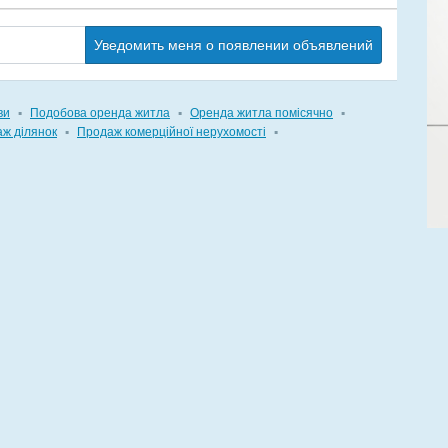
Уведомить меня о появлении объявлений
ви
▪
Подобова оренда житла
▪
Оренда житла помісячно
▪
ж ділянок
▪
Продаж комерційної нерухомості
▪