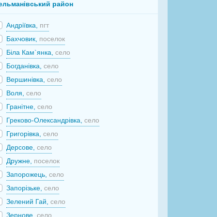
ельманівський район
Андріївка,
пгт
Бахчовик,
поселок
Біла Кам`янка,
село
Богданівка,
село
Вершинівка,
село
Воля,
село
Гранітне,
село
Греково-Олександрівка,
село
Григорівка,
село
Дерсове,
село
Дружне,
поселок
Запорожець,
село
Запорізьке,
село
Зелений Гай,
село
Зернове,
село